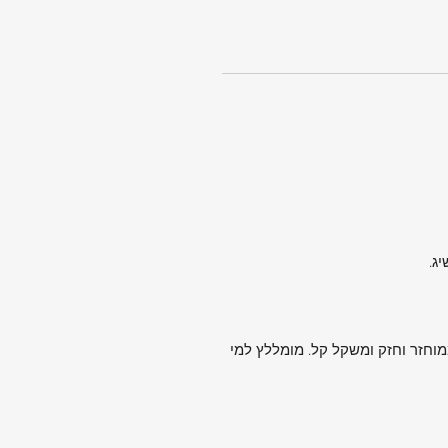
ממוחזר וחזק ומשקל קל. מומללץ למי