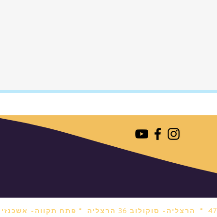
הרצליה- סוקולוב 36 הרצליה *
פתח תקווה- אשכנזי 1 פתח תקווה