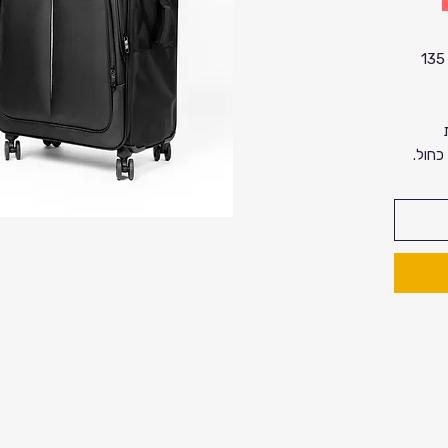
מזוודה משפחתית בגודל 29 אינץ אינץ 135
כחול.
, רוחב 50 ס"מ, עומק
רי swissdigital design עם