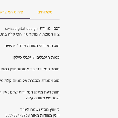
משלוחים
פירוט המוצר/ח
דגם : מזוודת swissdigital design
ציון המוצר: 9 מתוך 10 הכי קלה בקטגוריה
סוג המזוודה: מזוודה מבד / גמישה
כמות הגלגלים: 8 גלגלי סילקון
חומר המזוודה: בד ממוחזר pvc כמות צפיפות הבד 1600 גרם . מצויין לאיכות הסביבה ומשקל הכי קל שניתן להשיג.
סוג מסגרת: מסגרת אלומניום קלת מש
חוות דעת מתקן המזוודות שלנו : אין 
שמחפש מזוודה קלה.
לייעוץ נוסף נשמח לעזור
יועץ מזוודות מאור 077-324-3968