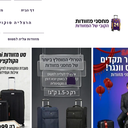
דף הבית
מז
הרצליה סוקולוב 36 | ראשון לציון הרצל 47 | פתח תק
מזוודות עליה למטוס