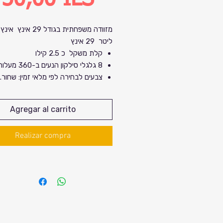
de
ליטר 29 אינץ
oferta
קלת משקל כ 2.5 קילו
8 גלגלי סילקון הנעים ב-360 מעלות
צבעים לבחירה לפי מלאי זמין: שחור. 
כחול כהה. סגול. ירוק צבאי.
מידות: גובה 80 ס"מ
Agregar al carrito
33 ס"מ
מותג מקו
Realizar compra
מספר רשום בישראל ואחריות .