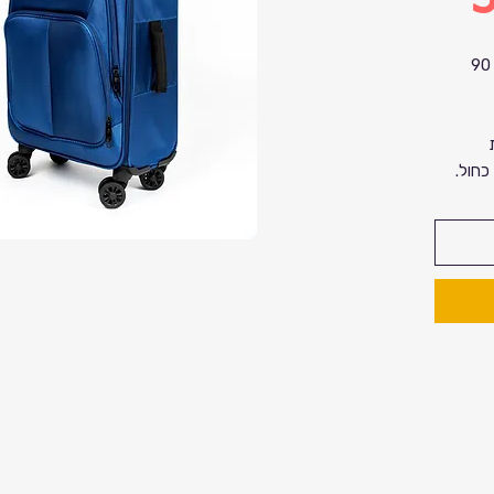
מזוודה משפחתית בגודל 25 אינץ אינץ 90
כחול.
, רוחב 49 ס"מ, עומק
רי swissdigital design עם