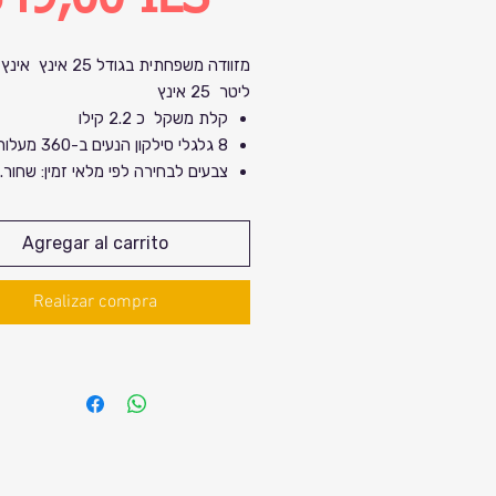
de
ליטר 25 אינץ
oferta
קלת משקל כ 2.2 קילו
8 גלגלי סילקון הנעים ב-360 מעלות
צבעים לבחירה לפי מלאי זמין: שחור. 
כחול כהה. סגול. ירוק צבאי.
מידות: גובה 67 ס"מ
Agregar al carrito
30 ס"מ
מותג מקו
Realizar compra
מספר רשום בישראל ואחריות .