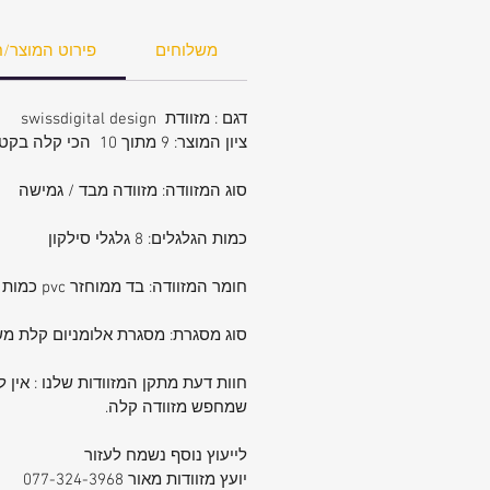
משלוחים
פירוט המוצר/ח
דגם : מזוודת swissdigital design
ציון המוצר: 9 מתוך 10 הכי קלה בקטגוריה
סוג המזוודה: מזוודה מבד / גמישה
כמות הגלגלים: 8 גלגלי סילקון
חומר המזוודה: בד ממוחזר pvc כמות צפיפות הבד 1600 גרם . מצויין לאיכות הסביבה ומשקל הכי קל שניתן להשיג.
סוג מסגרת: מסגרת אלומניום קלת מש
חוות דעת מתקן המזוודות שלנו : אין 
שמחפש מזוודה קלה.
לייעוץ נוסף נשמח לעזור
יועץ מזוודות מאור 077-324-3968