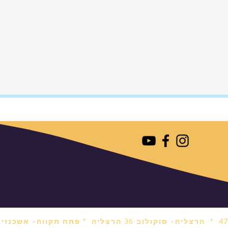
הרצליה- סוקולוב 36 הרצליה *
פתח תקווה- אשכנזי 1 פתח תקווה