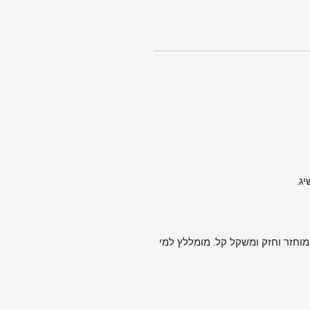
ממוחזר וחזק ומשקל קל. מומללץ למי