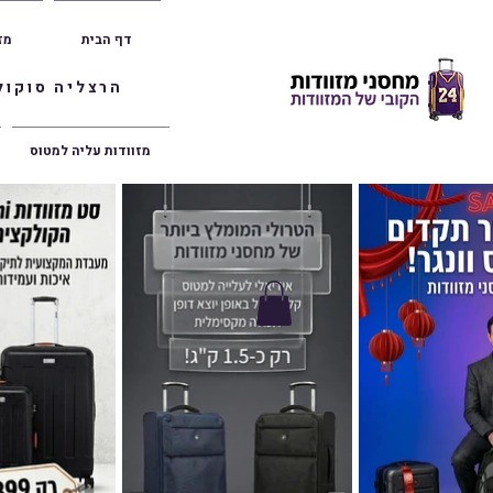
דף הבית
מז
הרצליה סוקולוב 36 | ראשון לציון הרצל 47 | פתח תק
מזוודות עליה למטוס