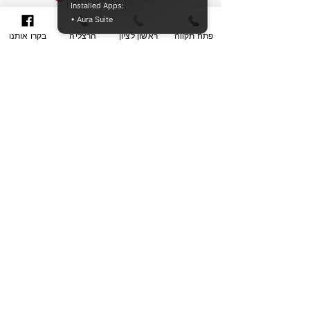
Installed Apps:
• Aura Suite
Agregar al carrito
פתח תקווה
ראשון לציון
הרצליה
בקרו אותנו
Realizar compra
סט 3 יחידות abs בצבע כחול בגדלים
28-24-18
הרצליה- פתח תקווה- ראשון לציון
הרצליה- סוקולוב 36 |
052-4056-448
ראשון לציון- הרצל 47 | 077-536-7304
פתח-תקווה- אשכנזי 1 | 077-536-7304