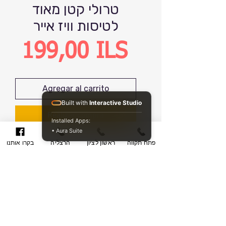
טרולי קטן מאוד
לטיסות וויז אייר
Precio
199,00 ILS
Agregar al carrito
Built with
Interactive Studio
Realizar compra
Installed Apps:
• Aura Suite
פתח תקווה
ראשון לציון
הרצליה
בקרו אותנו
מזוודת עלייה למטוס פשוטה למתחת
לכיסא לפי הדרישה החדשה של חברות
התעופה המרשים לקחת תיק/ מזוודה
קטנה
מזוודה לטיסות של חברות הצ׳רטר איזי
גט- וויז- ראיין אייר ועוז.
סניפים לקניית המזוודה