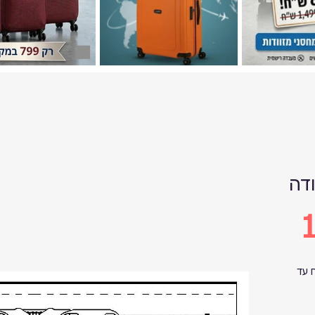
דה
1
החלפת רוכסן למזוודה החל מ-100 ש"ח עד 