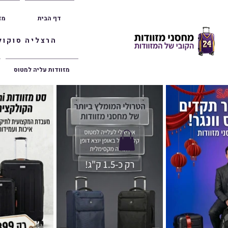
דף הבית
מז
הרצליה סוקולוב 36 | ראשון לציון הרצל 47 | פתח תק
מזוודות עליה למטוס