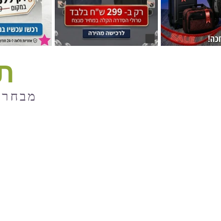
תי
מבחר ת