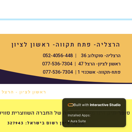
הרצליה- פתח תקווה- ראשון לציון
הרצליה- סוקולוב 36 | 052-4056-448
ראשון לציון- הרצל 47 | 077-536-7304
פתח-תקווה- אשכנזי 1 | 077-536-7304
ראשון לציון - הרצל 47 *
Built with
Interactive Studio
swissdigital סופר-תיק הינו משווק מורשה של החברה השווצרית סוויס העולמית
Installed Apps:
• Aura Suite
מספר סימן רשום בישראל: 327943