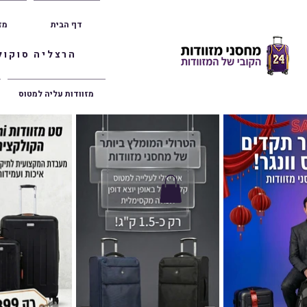
דף הבית
מז
הרצליה סוקולוב 36 | ראשון לציון הרצל 47 | פתח תק
מזוודות עליה למטוס